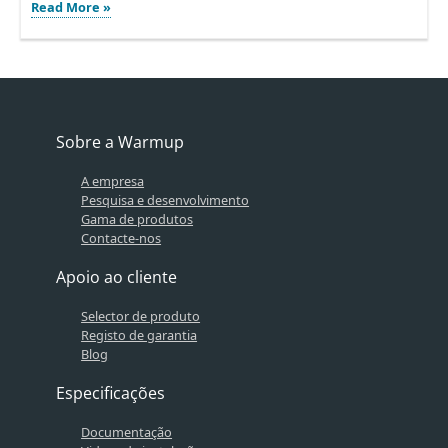
Apresentação
Read More »
do
Ultralight
4in1
–
A
próxima
geração
Sobre a Warmup
de
isolamento
A empresa
Pesquisa e desenvolvimento
Gama de produtos
Contacte-nos
Apoio ao cliente
Selector de produto
Registo de garantia
Blog
Especificações
Documentação