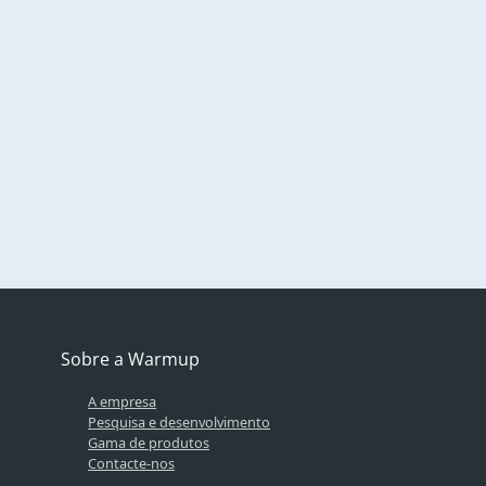
Solicite um Orçamento Gratuito
Aqueça a sua casa de uma forma sustentável com um
sistema da Warmup, a marca de pavimento radiante
mais vendida no mundo.
Solicite Um Orçamento Eléctrico
Sobre a Warmup
A empresa
Pesquisa e desenvolvimento
Gama de produtos
Contacte-nos