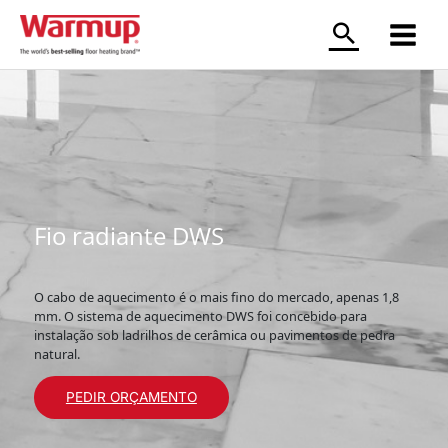
Skip
to
content
Main
Menu
Fio radiante DWS
O cabo de aquecimento é o mais fino do mercado, apenas 1,8
mm. O sistema de aquecimento DWS foi concebido para
instalação sob ladrilhos de cerâmica ou pavimentos de pedra
natural.
PEDIR ORÇAMENTO