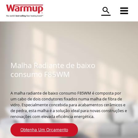
Skip
to
content
Main
Menu
Malha Radiante de baixo
consumo F85WM
A malha radiante de baixo consumo F85WM é composta por
um cabo de dois condutores fixados numa malha de fibra de
vidro. Especialmente concebida para acabamentos cerâmicos e
de pedra, esta malha é a solução ideal para novas construções e
renovações com elevada eficiência energética.
Obtenha Um Orçamento