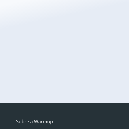
Peça um orçamento
Climatize a sua casa de uma forma sustentável com
um sistema da Warmup, a marca mundial de
aquecimento por piso radiante mais vendida.
Obtenga un prespuesto
Sobre a Warmup